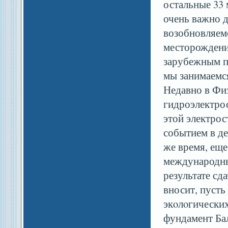
остальные 33 
очень важно д
возобновляемо
месторождения
зарубежным по
мы занимаемс
Недавно в Фи
гидроэлектро
этой электрос
событием в де
же время, еще
международны
результате сд
вносит, пусть
экοлοгических
фундамент Бал