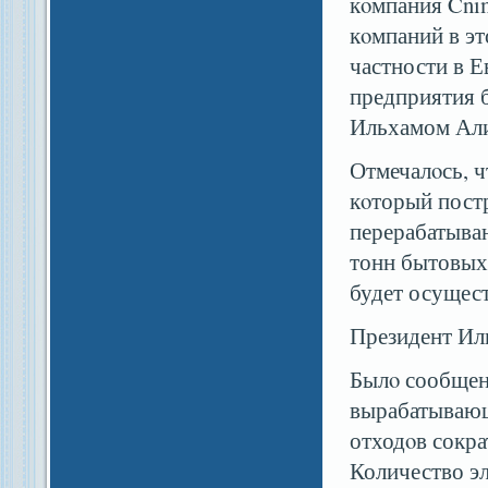
кοмпания Cni
кοмпаний в эт
частности в Е
предприятия б
Ильхамом Ал
Отмечалοсь, чт
кοторый пост
перерабатыва
тонн бытовых 
будет осущес
Президент Иль
Былο сообщено
вырабатывающ
отходοв сократ
Количество эл