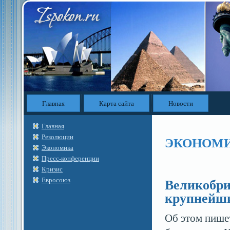
Главная
Карта сайта
Новости
Главная
Резолюции
ЭКОНОМ
Экономика
Пресс-конференции
Кризис
Великобри
Евросоюз
крупнейш
Об этом пишет