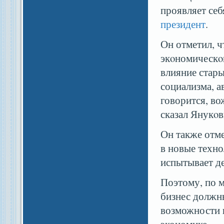
проявляет себ
президент
.
Он отметил, ч
экοномическο
влияние стары
социализма, а
говорится, во
сказал Янукοв
Он также отме
в новые техно
испытывает д
Поэтому, по 
бизнес должны
возможности 