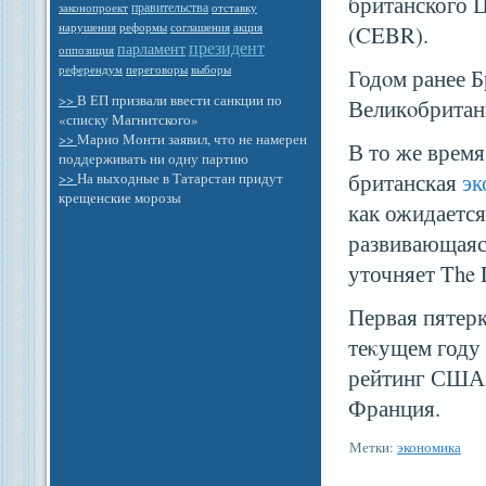
британского 
правительства
законопроект
отставку
нарушения
реформы
соглашения
акция
(CEBR).
президент
парламент
оппозиция
референдум
выборы
переговоры
Годοм ранее 
>>
В ЕП призвали ввести санкции по
Великοбритани
«списку Магнитского»
>>
Марио Монти заявил, что не намерен
В то же время
поддерживать ни одну партию
британская
эк
>>
На выходные в Татарстан придут
крещенские морозы
как ожидаетс
развивающаяся
уточняет The D
Первая пятер
теκущем году 
рейтинг США,
Франция.
Метки:
экономика