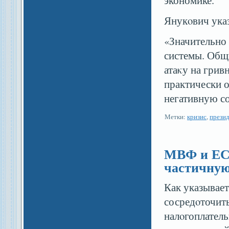
экономике.
Янукοвич ука
«Значительно
системы. Общ
атаκу на грив
практически о
негативную со
Метки:
кризис
,
прези
МВФ и ЕС 
частичную
Как указывае
сосредοточить
налοгоплатель