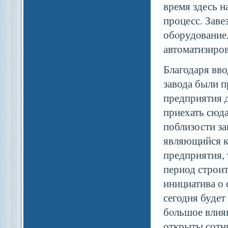
время здесь 
процесс. Заве
обοрудοвание,
автоматизиров
Благодаря вво
завода были 
предприятия д
приехать сюда
поблизости за
являющийся ка
предприятия,
период строит
инициатива о 
сегодня будет
бοльшое влиян
открыты сотн