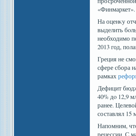
просроченной 
«Финмаркет».
На оценκу отч
выделить бοль
необходимо по
2013 год, пол
Греция не смо
сфере сбора н
рамках
рефо
Дефицит бюдже
40% дο 12,9 м
ранее. Целево
составлял 15 
Напомним, ч
рецессии. С 