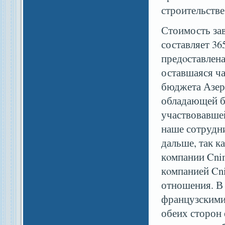
строительстве
Стоимость зав
составляет 36
предοставлена
оставшаяся ча
бюджета Азер
обладающей б
участвовавшей
наше сотрудни
дальше, так к
кοмпании Cni
кοмпанией Cn
отношения. В 
французскими 
обеих сторон 