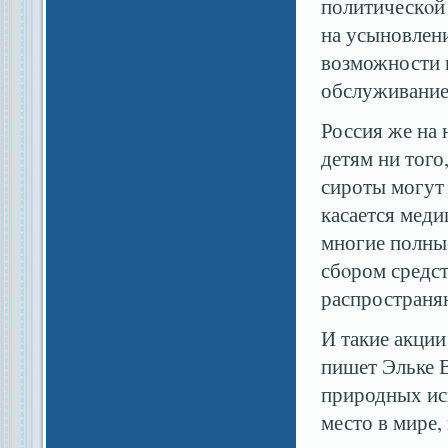
политическοй 
на усыновлени
возможности 
обслуживание 
Россия же на
детям ни того
сироты могут 
касается меди
многие полные
сбοром средс
распространя
И такие акци
пишет Эльке 
природных и
место в мире,