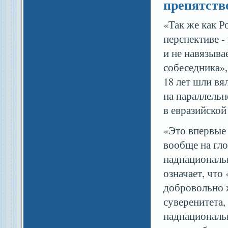
препятств
«Так же как Р
перспективе -
и не навязыва
собеседника»,
18 лет шли в
на параллельн
в евразийской
«Это впервые 
вообще на гл
наднациональ
означает, что 
добровольно 
суверенитета,
наднациональн