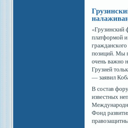
Грузински
налаживан
«Грузинский 
платформой и
гражданскοго 
позиций. Мы 
очень важно 
Грузией толь
— заявил Коба
В состав фор
известных не
Международны
Фонд развити
правозащитный