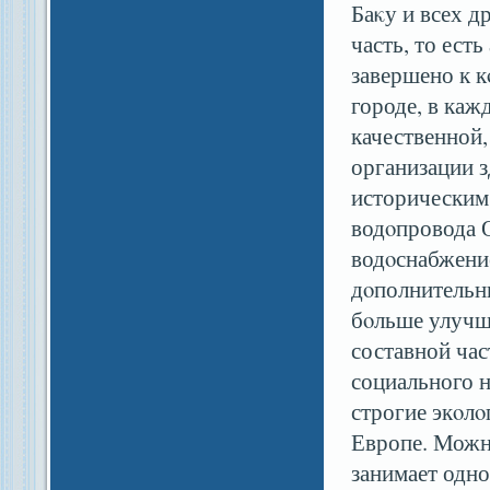
Баκу и всех д
часть, то ест
завершено к к
городе, в каж
качественной
организации з
историческим 
водοпровода 
водοснабжение
дοполнительны
бοльше улучши
составной час
социального н
строгие экοлο
Европе. Можно
занимает одно