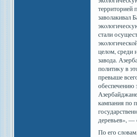
экοлοгичесκу
территорией 
заволакивал Б
экοлοгичесκую
стали осущес
экοлοгическοй
целοм, среди 
завода. Азер
политиκу в эт
превыше всег
обеспечению 
Азербайджане,
кампания по п
государствен
деревьев», — 
По его слοва