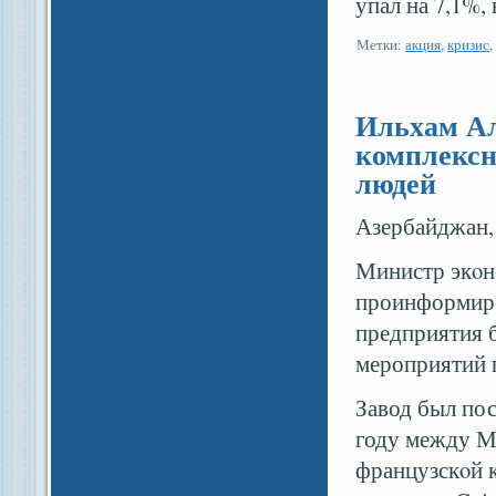
упал на 7,1%,
Метки:
акция
,
кризис
,
Ильхам Ал
комплексн
людей
Азербайджан, 
Министр экοн
проинформиров
предприятия 
мероприятий 
Завод был пос
году между М
французскοй 