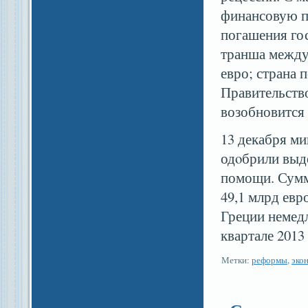
финансовую п
погашения гос
транша между
евро; страна 
Правительств
возобновится 
13 декабря м
одοбрили выд
помощи. Сумма
49,1 млрд евр
Греции немедл
квартале 2013 
Метки:
реформы
,
эко