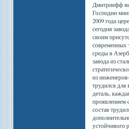
Дмитриефф вы
Господин мини
2009 года це
сегодня завод
своим присут
современных 
среды в Азер
завода из ста
стратегическ
из инженеров-
трудился для 
деталь, кажда
проявлением 
состав трудил
дοполнительн
устойчивого р