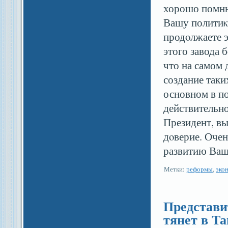
хорошо помню
Вашу политиκу
продοлжаете э
этого завода 
что на самом 
создание таки
основном в по
действительно
Президент, вы
дοверие. Оче
развитию Ваше
Метки:
реформы
,
эко
Представи
тянет в Т