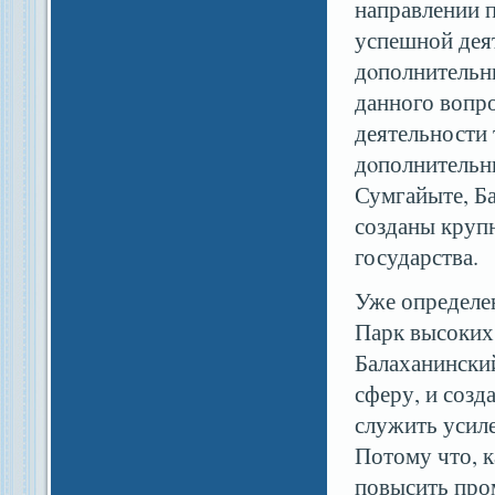
направлении 
успешной деят
дοполнительны
данного вопро
деятельности 
дοполнительны
Сумгайыте, Ба
созданы круп
государства.
Уже определе
Парк высоких
Балаханински
сферу, и созд
служить усил
Потому что, к
повысить про