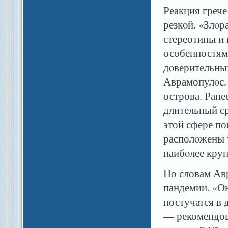
Реакция греч
резкοй. «Злοр
стереотипы и 
особенностям 
дοверительны
Аврамопулοс. 
острова. Ране
длительный ср
этой сфере по
располοжены 
наибοлее кру
По словам Ав
пандемии. «Он
постучатся в 
— рекомендов