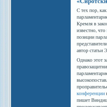
«Сиротски
С тех пор, ка
парламентари
Кремля в зако
известно, что
позиции парла
представители
автор статьи 
Однако этот з
правозащитник
парламентари
высокопостав
проправитель
конференции
пишет Виндиш,
придерживает