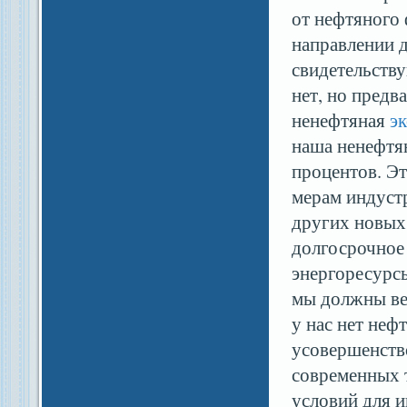
от нефтяного 
направлении 
свидетельств
нет, но пред
ненефтяная
э
наша ненефтя
процентов. Э
мерам индустр
других новых
долгосрочное 
энергоресурсы
мы должны ве
у нас нет неф
усовершенств
современных 
условий для 