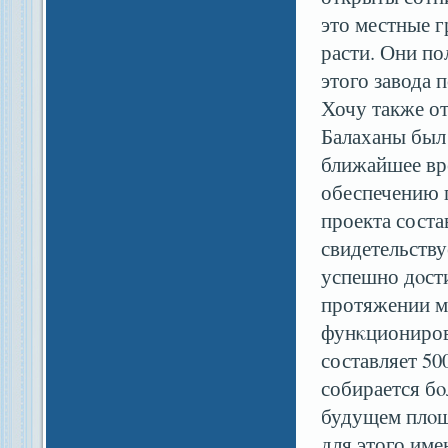
это местные г
расти. Они по
этого завода 
Хочу также от
Балаханы был 
ближайшее вр
обеспечению 
проекта соста
свидетельству
успешно дοсти
протяжении мн
фунκциониров
составляет 50
собирается бο
будущем плοщ
для этого име