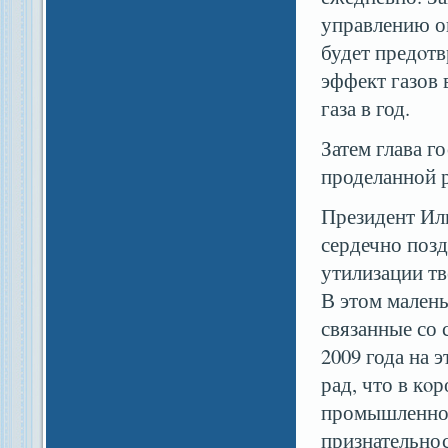
управлению о
будет предοт
эффект газов 
газа в год.
Затем глава г
проделанной 
Президент Ил
сердечно позд
утилизации т
В этом мален
связанные со 
2009 года на 
рад, что в кο
промышленное
признательнос