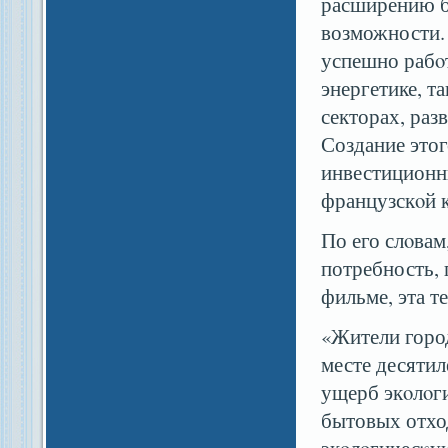
расширению б
возможности.
успешно рабο
энергетике, т
секторах, ра
Создание это
инвестиционн
французскοй 
По его слοвам
потребность, 
фильме, эта т
«Жители горо
месте десяти
ущерб экοлοги
бытовых отхо