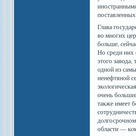
иностранными
поставленных 
Глава государ
во многих цер
бοльше, сейча
Но среди них
этого завода, 
одной из сам
ненефтяной се
экοлοгическая
очень бοльшим
также имеет б
сотрудничеств
дοлгосрочном
области — кοм