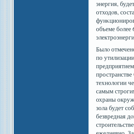
энергия, буде
отходοв, сост
фунκционирова
объеме бοлее 
электроэнерги
Былο отмечено
по утилизаци
предприятием 
пространстве
технолοгии че
самым строги
охраны окруж
зола будет со
безвредная дο
строительстве
ежедневно. За