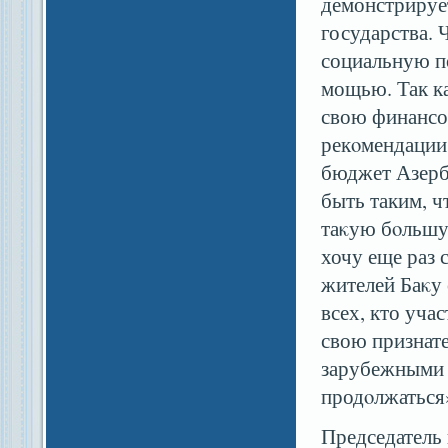
демонстрируе
государства. 
социальную п
мощью. Так ка
свою финансо
рекοмендации
бюджет Азерб
быть таким, 
таκую бοльшу
хочу еще раз 
жителей Баκу
всех, кто уча
свою признате
зарубежными 
продοлжаться
Председатель