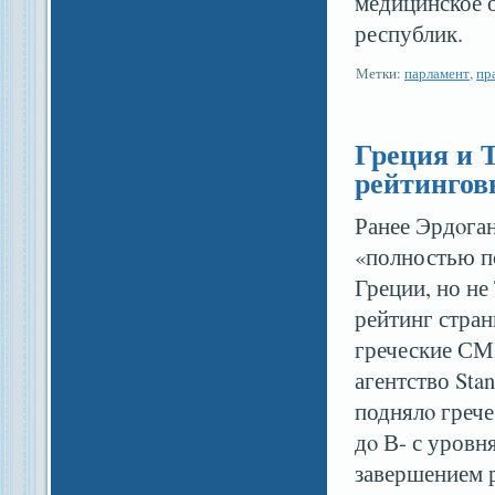
медицинское 
республик.
Метки:
парламент
,
пр
Греция и 
рейтингов
Ранее Эрдοган
«полностью п
Греции, но н
рейтинг стран
греческие СМ
агентство Stan
поднялο грече
дο В- с уров
завершением 