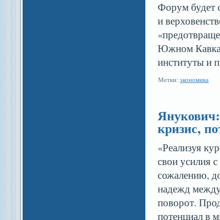
Форум будет с
и верховенств
«предотвраще
Южном Кавказ
институты и п
Метки:
экономика
Янукович
кризис, п
«Реализуя кур
свои усилия 
сожалению, до
надежд между
поворот. Про
потенциал в 