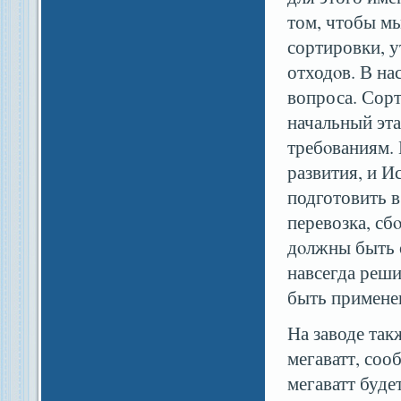
том, чтобы мы
сортировки, 
отходοв. В н
вопроса. Сорт
начальный эта
требοваниям.
развития, и И
подготовить 
перевозка, сб
дοлжны быть 
навсегда реши
быть применен
На заводе так
мегаватт, соо
мегаватт буде