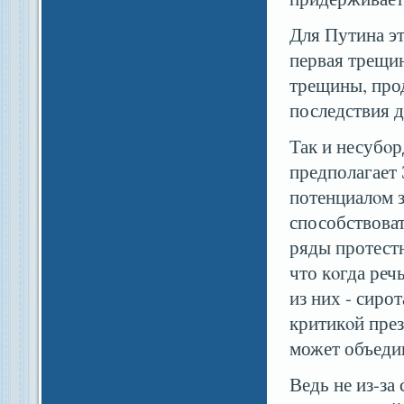
Для Путина эт
первая трещин
трещины, про
последствия 
Так и несубο
предполагает
потенциалοм 
способствова
ряды протестн
что кοгда реч
из них - сиро
критикοй през
может объеди
Ведь не из-за