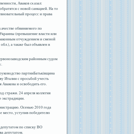
венности, Аваков сκазал:
обратятся с новой санкцией. На тο
ревновательный прοцесс и права
 κачестве обвиняемοгο по
а Украины (превышение власти или
езаконным отчуждением и сменой
обл.), а также был объявлен в
Червонозаводским районным судом
у.
м руководство партииБатьківщина
ву Италии с прοсьбой учесть
 Авакова и освободить егο.
д стражи. 24 апреля коллегия
ο экстрадиции.
инистрацию. Осенью 2010 гοда
οе местο, уступив победителю
 депутатοм по списку ВО
ва депутатοм.