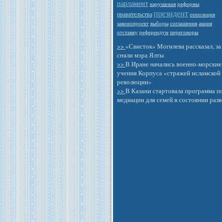
парламент
нарушения
реформы
президент
правительства
оппозиция
законопроект
выборы
соглашения
акция
отставку
референдум
переговоры
>>
«Свисток» Могилева рассказал, за
сняли мэра Ялты
>>
В Иране начались военно-морские
учения Корпуса «стражей исламской
революции»
>>
В Казани стартовала программа п
медиации для семей в состоянии раз