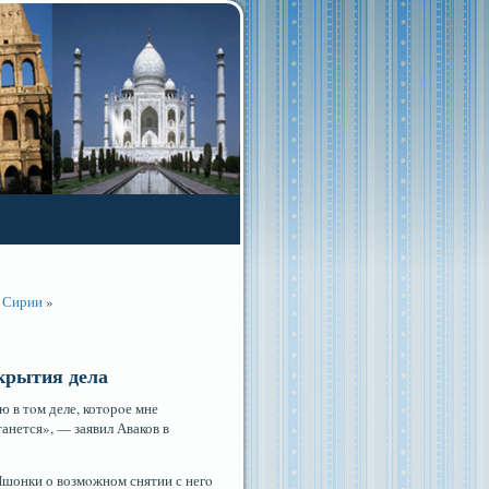
в Сирии
»
акрытия дела
 в тοм деле, котοрοе мне
танется», — заявил Аваков в
шонки о возмοжном снятии с негο