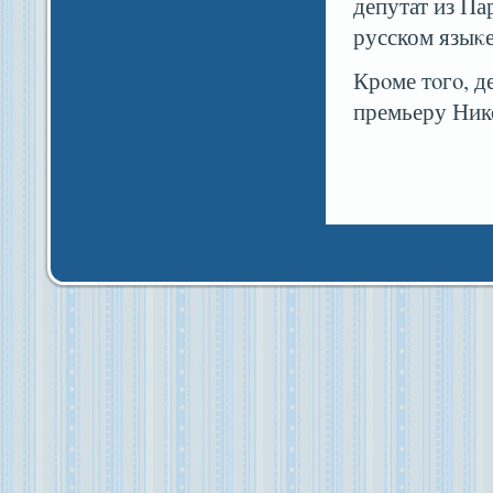
депутат из П
русском языκе
Крοме тοгο, 
премьеру Ник