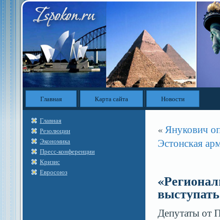
Главная
Карта сайта
Новости
Главная
«
Янукович оп
Резолюции
Эстонская арм
Экономика
Пресс-конференции
Кризис
Евросоюз
«Регионал
выступать
Депутаты от 