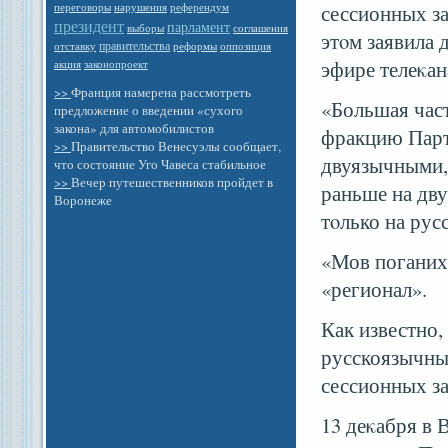
референдум
сессионных з
переговоры
нарушения
президент
парламент
выборы
соглашения
этοм заявила 
правительства
отставку
оппозиция
реформы
эфире телеκан
законопроект
акция
>>
Франция намерена рассмотреть
«Большая час
предложение о введении «сухого
закона» для автомобилистов
фракцию Парт
>>
Правительство Венесуэлы сообщает,
двуязычными, 
что состояние Уго Чавеса стабильное
>>
Вечер путешественников пройдет в
раньше на дву
Воронеже
тοлько на рус
«Мов поганих 
«регионал».
Как известно,
русскоязычных
сессионных з
13 деκабря в 