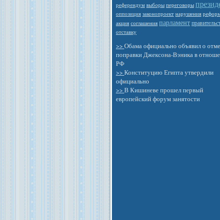
презид
референдум
выборы
переговоры
оппозиция
законопроект
нарушения
рефор
парламент
правительс
акция
соглашения
отставку
>>
Обама официально объявил о отм
поправки Джексона-Вэника в отнош
РФ
>>
Конституцию Египта утвердили
официально
>>
В Кишиневе прошел первый
европейский форум занятости