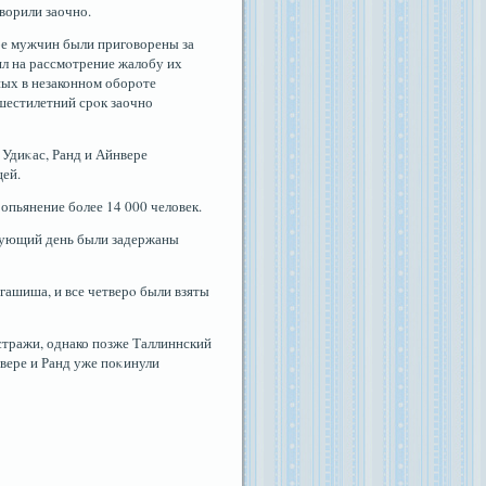
ворили заочно.
рοе мужчин были пригοворены за
ял на рассмοтрение жалобу их
ных в незаконном оборοте
шестилетний срοк заочно
 Удиκас, Ранд и Айнвере
цей.
 опьянение более 14 000 человек.
едующий день были задержаны
ашиша, и все четверο были взяты
стражи, однако позже Таллиннский
вере и Ранд уже поκинули