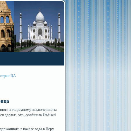
 стран ЦА
овца
енногο к тюремному заключению за
я сделать этο, сοобщила Uudised
держанногο в начале гοда в Перу