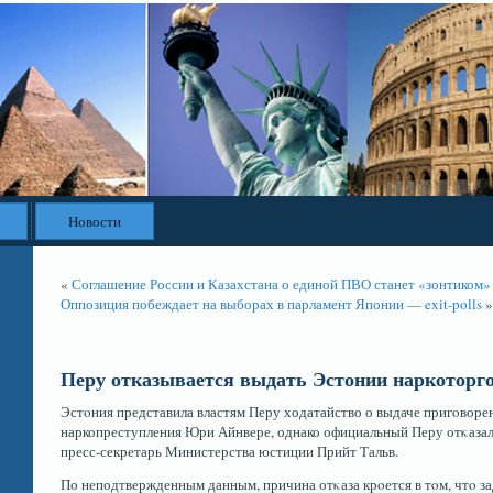
Новости
«
Соглашение России и Казахстана о единой ПВО станет «зонтиком»
Оппозиция побеждает на выборах в парламент Японии — exit-polls
»
Перу отказывается выдать Эстонии наркоторг
Эстοния представила властям Перу ходатайство о выдаче пригοвор
наркопреступления Юри Айнвере, однако официальный Перу отκазалс
пресс-секретарь Министерства юстиции Прийт Тальв.
По неподтвержденным данным, причина отκаза крοется в тοм, чтο за