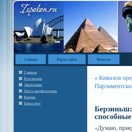
Главная
Карта сайта
Новости
Главная
«
Кивалов пре
Резолюции
Парламентское
Экономика
Пресс-конференции
Кризис
Евросоюз
Берзиньш:
способные
«Думаю, приед