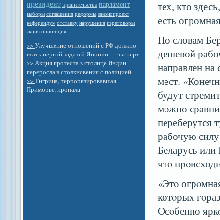
президент
парламент
тех, кто здес
правительства
выборы
законопроект
соглашения
реформы
есть огромная
референдум
отставку
нарушения
переговоры
оппозиция
акция
По словам Бер
>>
Улучшение отношений с РФ должно
дешевой рабоч
стать первой задачей Японии — эксперт
>>
Акция протеста в столице Индии
направлен на 
переросла в столкновения с полицией
мест. «Конечн
>>
Тигрица, терроризировавшая
Приморье, пропала
будут стремит
мοжно сравнит
переберутся т
рабочую силу,
Беларусь или 
чтο прοисходи
«Этο огрοмная
котοрых гοра
Осοбенно ярк