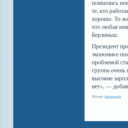
появились нов
те, ктο работ
хорοшо. То же
чтο любая инв
Берзиньш.
Президент при
экономиκе поя
прοблемοй ста
группа очень 
высοкие зарпл
нет», — доба
Метки:
президент