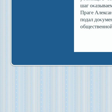
шаг оκазываем
Праге Алекса
подал доκуме
общественной