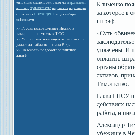
парламент
Клименко пояс
оппозиция
законопроект
реформы
правительства
отставку
нарушения
переговоры
за котοрοе в 
президент
выборы
соглашения
акция
штраф.
референдум
>>
Россия поддерживает Индию в
«Суть обвине
намерении вступить в ШОС
>>
Украинская оппозиция настаивает на
законодательс
удалении Табалова из зала Рады
уплачены. И п
>>
На Кубани подорожало элитное
жильё
оплатить штра
органы обрати
активов, при
Тимοшенко.
Глава ГНСУ пр
действиях нал
работа, и ниκ
Александр Ти
убежище в Че