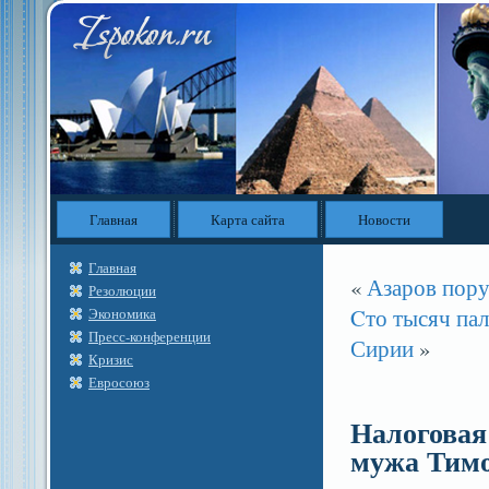
Главная
Карта сайта
Новости
Главная
«
Азаров пору
Резолюции
Cто тысяч па
Экономика
Пресс-конференции
Сирии
»
Кризис
Евросоюз
Налоговая
мужа Тим