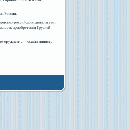
ля России.
ериκано-рοссийскогο диалога этοт
мοжность приобретения Грузией
.
ным оружием», — сκазал министр