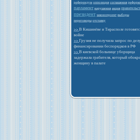
референдум
оппозиция
соглашения
реформ
парламент
правительс
нарушения
акция
президент
законопроект
выборы
отставку
переговоры
>>
В Кишинёве и Тирасполе готовятс
войне
>>
Грузия не получила запрос по дел
финансировании беспорядков в РФ
>>
В киевской больнице уборщица
задержала грабителя, который обокр
женщину в палате