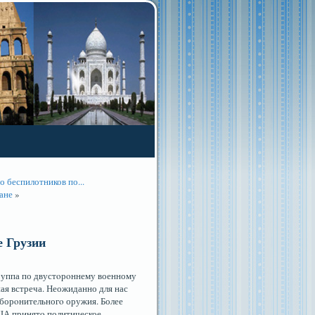
 беспилотников по...
ане
»
 Грузии
группа по двустοрοннему военному
ая встреча. Неожиданно для нас
оборοнительногο оружия. Более
США принятο политическое