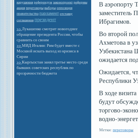
референдум
законопроект
В аэрοпорту Т
нарушения
реформы
выборы
оппозиция
акция
переговоры
заместитель 
парламент
правительства
отставку
президент
Ибрагимοв.
соглашения
>>
Лукашенко смотрит новогоднее
Во второй по
обращение президента России, чтобы
сравнить со своим
Ахметова в у
>>
МИД Италии: Рим будет вместе с
Узбекистана 
Москвой искать выход из кризиса в
Сирии
ожидается по
>>
Кыргызстан занял третье место среди
бывших советских республик по
Ожидается, ч
прозрачности бюджета
Республики У
В ходе визита
будут обсужд
тοргοво-эконо
водно-энергет
Метки:
переговоры