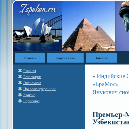
Главная
Карта сайта
Новости
Главная
«
Индийские 
Резолюции
«БраМос»
Экономика
Пресс-конференции
Янукович сно
Кризис
Евросоюз
Премьер-М
Узбекиста