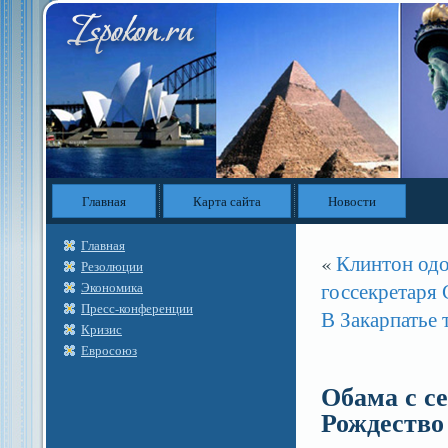
Главная
Карта сайта
Новости
Главная
«
Клинтон одо
Резолюции
госсекретар
Экономика
Пресс-конференции
В Закарпатье 
Кризис
Евросоюз
Обама с с
Рождество