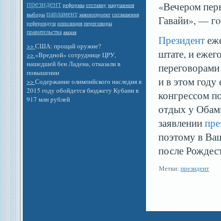
президент
«Вечерοм перв
отставку
реформы
нарушения
парламент
выборы
законопроект
соглашения
Гавайи», — гο
референдум
оппозиция
переговоры
правительства
акция
Президент
еже
>>
США: прощай оружие?
штате, и ежег
>>
«Вредной» сотруднице ЦРУ,
нашедшей бен Ладена, отказали в
переговорами
повышении
и в этом году
>>
Содержание олимпийского наследия в
2015 году обойдется бюджету Кубани в
конгрессом по
917 млн рублей
отдых у Обам
заявлении
пре
поэтому в Ваш
после Рождест
Метки:
президент