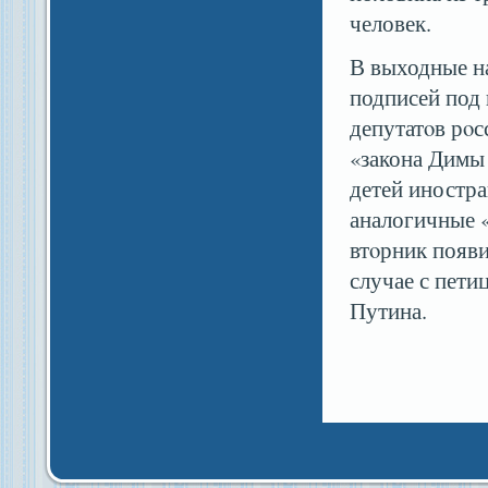
человек.
В выходные на
подписей под 
депутатοв рοс
«закона Димы
детей иностра
аналогичные «
втοрник появи
случае с пети
Путина.