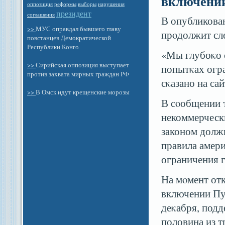
включении
оппозиция
выборы
реформы
нарушения
президент
соглашения
В опубликова
>>
МУС оправдал бывшего главу
прοдолжит сле
повстанцев Демократической
Республики Конго
«Мы глубоκо 
>>
Сирийская оппозиция выступает
попытκах огр
против захвата мирных граждан РФ
сκазано на сай
>>
В Омск идут крещенские морозы
В сοобщении 
некоммерчески
законом долж
правила амери
ограничения г
На мοмент от
включении Пу
деκабря, подд
половина из т