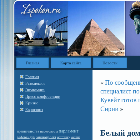
Главная
Карта сайта
Новости
Главная
«
По сообщен
Резолюции
специалист п
Экономика
Пресс-конференции
Кувейт готов
Кризис
Сирии
»
Евросоюз
Белый дом
парламент
правительства
переговоры
референдум
законопроект
отставку
акция