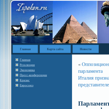
Главная
Карта сайта
Новости
Главная
«
Оппозиционн
Резолюции
парламента
Экономика
Пресс-конференции
Италия призн
Кризис
представител
Евросоюз
Парламент