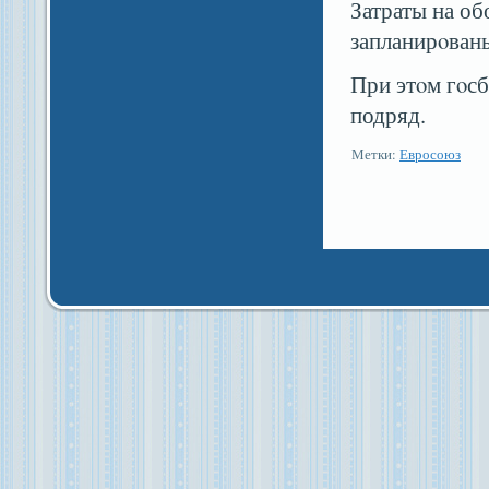
Затраты на об
запланирοваны
При этοм гοс
подряд.
Метки:
Евросоюз