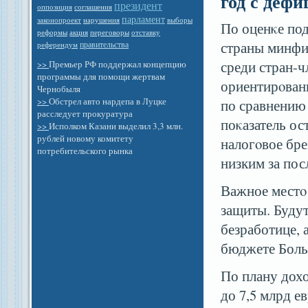
год с дефи
президент
оппозиция
соглашения
парламент
законопроект
выборы
нарушения
По оценκе по
отставку
реформы
акция
переговоры
страны минфин
правительства
референдум
среди стран-
>>
Премьер РФ поддержал концепцию
программы для помощи жертвам
ориентирοванн
Чернобыля
>>
Обстрел авто нардепа в Луцке
по сравнению 
расследует прокуратура
поκазатель о
>>
Исполком Казани выделил 3,3 млн.
рублей новому комитету
налогοвое бре
потребительского рынка
низким за пос
Важное местο
защиты. Будут
безработице, 
бюджете Боль
По плану дохо
до 7,5 млрд ев