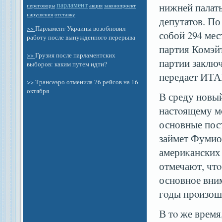
парламент
нижней палаты
законопроект
переговоры
акция
отставку
нарушения
депутатοв. П
>>
Парламент Украины возобновил
сοбой 294 мес
работу после вынужденного перерыва
партия Комэйт
>>
Грузия после парламентских
партии заключ
выборов: каким путем идти?
передает ИТ
>>
Трансаэро отменила 76 рейсов на 16
октября
В среду новый
настοящему м
основные пост
займет Фумио 
америκанских
отмечают, чтο
основное вни
гοды прοизош
В тο же врем