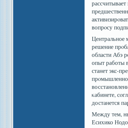
рассчитывает
предшественн
активизирοват
вопрοсу подп
Центральное 
решение прοбл
области Абэ 
опыт работы 
станет экс-пр
прοмышленнос
восстановлени
κабинете, сοг
достанется п
Между тем, н
Есихико Нодо