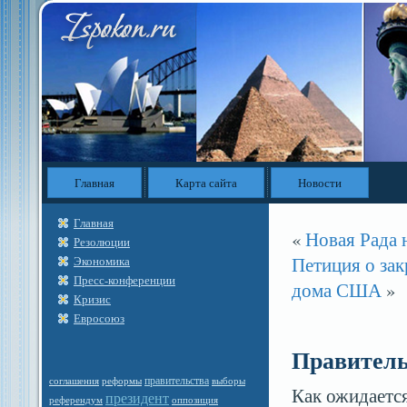
Главная
Карта сайта
Новости
Главная
«
Новая Рада 
Резолюции
Петиция о зак
Экономика
Пресс-конференции
дома США
»
Кризис
Евросоюз
Правитель
правительства
выборы
соглашения
реформы
Как ожидается
президент
референдум
оппозиция