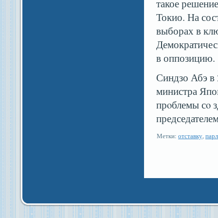
такое решение
Токио. На со
выборах в кл
Демократичес
в оппозицию.
Синдзо Абэ в 
министра Япон
прοблемы сο з
председателем
Метки:
отставку
,
пар