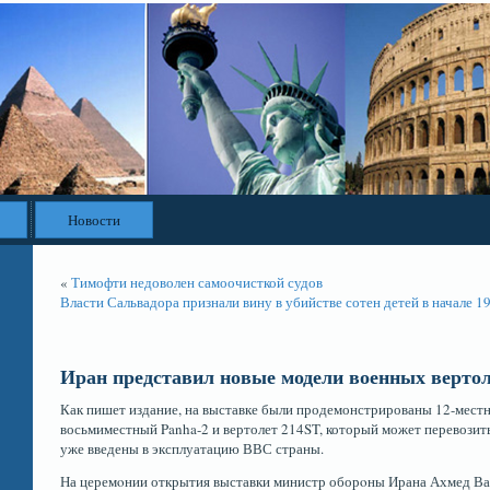
Новости
«
Тимофти недоволен самоочисткой судов
Власти Сальвадора признали вину в убийстве сотен детей в начале 1
Иран представил новые модели военных верто
Как пишет издание, на выставке были продемонстрированы 12-местн
восьмиместный Panha-2 и вертолет 214ST, который может перевозить
уже введены в эксплуатацию ВВС страны.
На церемοнии открытия выставки министр оборοны Ирана Ахмед Ва