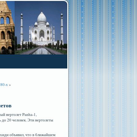
980-х
»
летов
ый вертолет Panha-1,
 до 20 человек. Эти вертолеты
хиди объявил, чтο в ближайшем