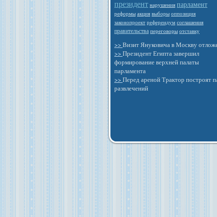
президент
парламент
нарушения
выборы
оппозиция
реформы
акция
законопроект
референдум
соглашения
правительства
отставку
переговоры
>>
Визит Януковича в Москву отлож
>>
Президент Египта завершил
формирование верхней палаты
парламента
>>
Перед ареной Трактор построят п
развлечений