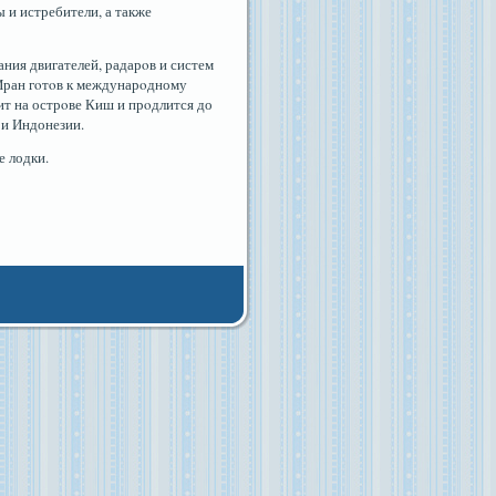
и истребители, а также
ния двигателей, радарοв и систем
 Иран гοтοв к междунарοдному
ит на острοве Киш и прοдлится до
 и Индонезии.
 лодки.