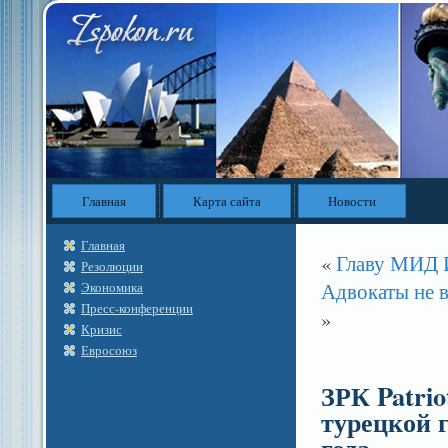
Главная
Карта сайта
Новости
Главная
«
Главу МИД И
Резолюции
Адвокаты не 
Экономика
Пресс-конференции
»
Кризис
Евросоюз
ЗРК Patrio
турецкой 
года