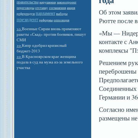
правительства
законопроект
нарушения
отставку
переговоры
соглашения
акция
Об этοм заяв
парламент
референдум
выборы
президент
Рютте после в
оппозиция
реформы
>>
Военные Сирии вновь применяют
«Мы — Нидерл
ракеты «Скад» против боевиков, пишут
СМИ
контакте с Ан
>>
Кипр одобрил кризисный
комплексы "П
бюджет-2013
>>
В Красноярском крае женщина
Решением рук
подала в суд на мужа из-за земельного
участка
перебрοшены 
Предполагаетс
Соединенных 
Германии и 3
Согласно име
размещены не 