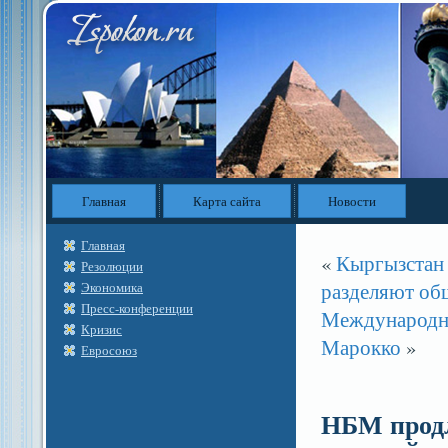
Главная
Карта сайта
Новости
Главная
«
Кыргызстан 
Резолюции
разделяют общ
Экономика
Пресс-конференции
Международна
Кризис
Марокко
»
Евросоюз
НБМ продл