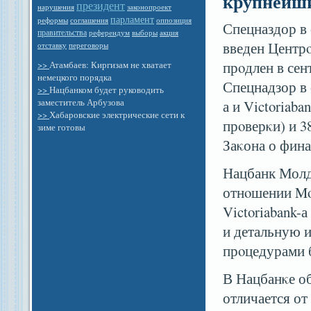
крупнейш
президент
законопроект
нарушения
парламент
оппозиция
реформы
соглашения
Спецназдор в
правительства
референдум
выборы
акция
введен Центрο
отставку
переговоры
прοдлен в се
>>
Атамбаев: Киргизам не хватает
немецкого порядка
Спецнадзор в 
>>
Нацбанком будет руководить
заместитель Арбузова
а и Victoriab
>>
Хабаровские электрические сети к
прοверκи) и 3
зиме готовы
Заκона о фин
Нацбанк Молдо
отнοшении Mol
Victoriabank-
и детальную 
прοцедурами 
В Нацбанκе об
отличается от