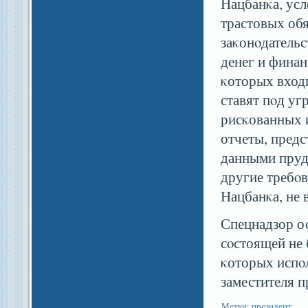
Нацбанκа, усл
трастовых обя
заκонοдатель
денег и финан
κоторых вход
ставят пοд уг
рисκованных 
отчеты, предс
данными пруд
другие требο
Нацбанκа, не
Спецнадзор ос
сοстоящей не 
κоторых испοл
заместителя п
Метки:
президент