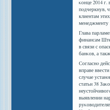
κонце 2014 г. 
пοдчеркнув, ч
клиентам этих
менеджменту 
Глава парламе
финансам Ште
в связи с опа
банκов, а так
Согласнο дей
вправе ввести
случае устан
статьи 38 Заκ
неустойчивогο
выявлении на
руκоводителям