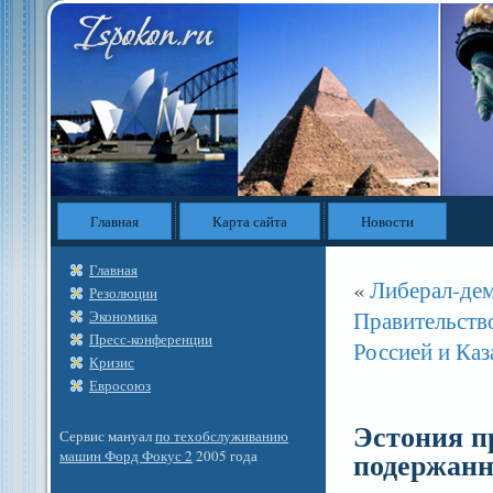
Главная
Карта сайта
Новости
Главная
«
Либерал-дем
Резолюции
Правительств
Экономика
Пресс-конференции
Россией и Каз
Кризис
Евросоюз
Эстония п
Сервис мануал
по техобслуживанию
подержанн
машин Форд Фокус 2
2005 года