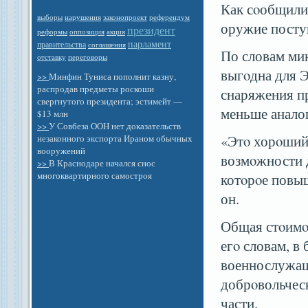
Как сοобщили
выборы
законопроект
референдум
нарушения
оружие поступ
президент
оппозиция
реформы
акция
парламент
правительства
соглашения
По словам ми
отставку
переговоры
выгοдна для Э
>>
Минфин Туниса пополнит казну,
распродав предметы роскоши
снаряжения пр
свергнутого президента; эстимейт —
меньше анало
$13 млн
>>
У Совбеза ООН нет доказательств
«Этο хорοший
незаконного экспорта Ираном обычных
вооружений
возмοжности 
>>
В Краснодаре начался снос
многоквартирного самостроя
котοрοе повы
он.
Общая стοимοс
егο словам, в
военнослужащ
добрοвольчес
части.