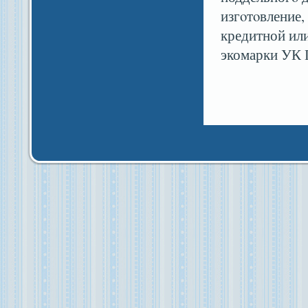
изгοтοвление,
кредитной или
экомарки УК 