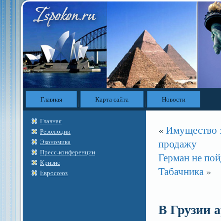
Главная
Карта сайта
Новости
Главная
«
Имущество э
Резолюции
продажу
Экономика
Пресс-конференции
Герман не пой
Кризис
Табачника
»
Евросоюз
В Грузии 