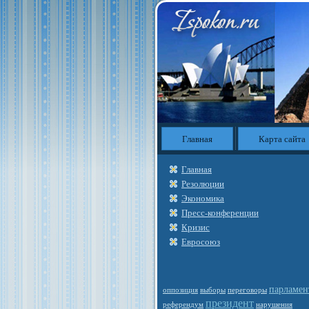
Главная
Карта сайта
Главная
Резолюции
Экономика
Пресс-конференции
Кризис
Евросоюз
парламен
оппозиция
выборы
переговоры
президент
референдум
нарушения