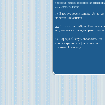
отставку
законопроект
реформы
соглашени
правительства
акция
>>
В корпус госслужащих «А» войду
порядка 250 акимов
>>
В тени «Сэнди-Хук»: Влиятельная
оружейная ассоциация хранит молча
>>
Порядка 50 случаев заболевания
свиным гриппом зафиксировано в
Нижнем Новгороде