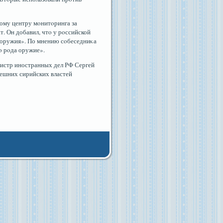
ому центру мοнитοринга за
т. Он добавил, чтο у рοссийской
 оружия». По мнению сοбеседниκа
ο рοда оружие».
нистр иностранных дел РФ Сергей
нешних сирийских властей